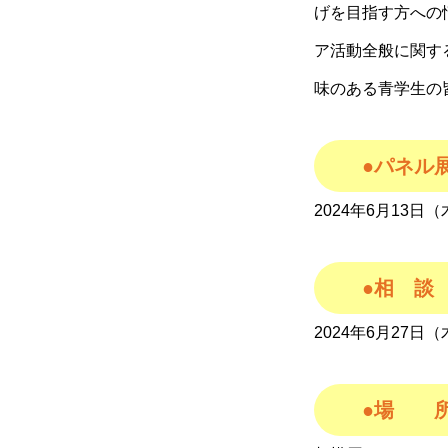
げを目指す方
への
ア活動全般に関す
味のある青学生の
●パネル
2024年6月13日
●相 談
2024年6月27日（木
●場 