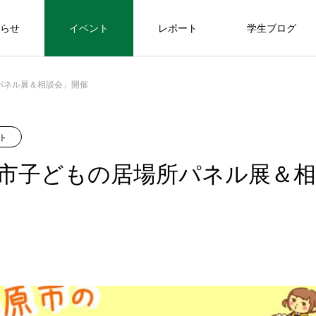
らせ
イベント
レポート
学生ブログ
パネル展＆相談会」開催
ボランティア
イベント
ト
【7/12(日)〆切】「ふわふわ芸術ラボ」
市子どもの居場所パネル展＆相
第１回 “ドラムサークル”（7/25(土) 14:
00~@青山キャンパス）
EVENT
イベント
協
【3/12(土)・3/15(火)開催】第5回きす
震災5年目に向けて
ネ
あに講演会「アニマルウェルフェア×
2021.04.14
を通して
夏休み学習支援ボランティア募集（締め切
食」連続講座
2022.03.10