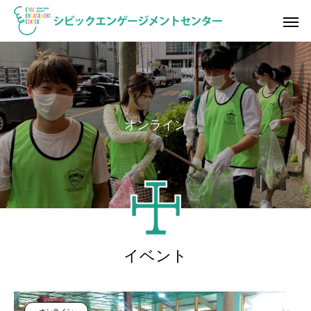
オ
ン
ラ
イ
ン
イベント