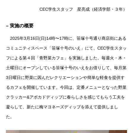
CEC学生スタッフ 星亮成（経済学部・３年）
– 実施の概要
2025
年
3
月
16
日(日
)14
時〜
17
時に、笹塚十号通り商店街にある
コミュニティスペース「笹塚十号のいえ」にて、
CEC
学生スタッ
フによる第４回「青野菜カフェ」を実施しました。毎週火・木・
土曜日にオープンしている笹塚十号のいえをお借りして、毎月第
3
日曜日に野菜に因んだレクリエーションや簡単な軽食を提供す
るカフェを開催しています。今回は、定番メニューとなった野菜
クラッカー&アボカドディップに春らしさを感じてもらう工夫を
凝らして、新たに梅マヨネーズディップを添えて提供しまし
た。