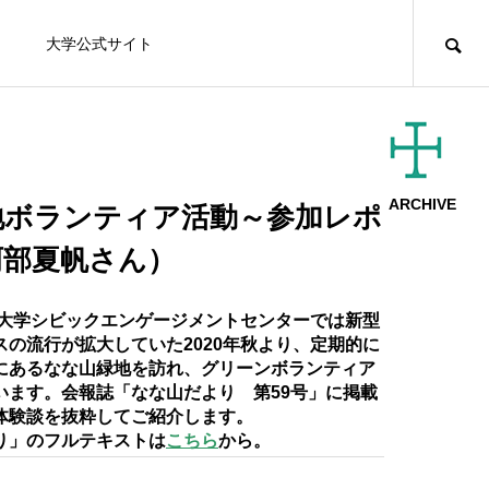
大学公式サイト
ダイアリー
ボラサポ
お知らせ
ボランティア
ARCHIVE
地ボランティア活動～参加レポ
阿部夏帆さん）
2026年度CEC青山学生スタッフ募集！
（申込み：7/10(金)まで）
学院大学シビックエンゲージメントセンターでは新型
EVENT
EVEN
スの流行が拡大していた2020年秋より、定期的に
にあるなな山緑地を訪れ、グリーンボランティア
ボランティア
います。会報誌「なな山だより 第59号」に掲載
体験談を抜粋してご紹介します。
【ボラサポ採択プロジェクト】Tetot
り」のフルテキストは
こちら
から。
e〜みんなで「生理」と向き合おう〜
夏休み学習支援ボランティア募集（締め切
【
2026年度「藤野プロジェクト」オンラ
2021.12.10