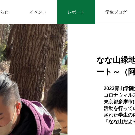
らせ
イベント
レポート
学生ブログ
ボラカフェ
イベント
なな山緑
ート～（
【7/12(日)〆切】「ふわふわ芸術ラボ」
第１回 “ドラムサークル”（7/25(土) 14:
00~@青山キャンパス）
2023青山
EVENT
コロナウィル
東京都多摩市
イベント
活動を行って
された学生の
協
【3/12(土)・3/15(火)開催】第5回きす
震災5年目に向けて
「なな山だよ
ネ
あに講演会「アニマルウェルフェア×
2021.04.14
区企業
ボラカフェ『海外ボランティア活動を通して
食」連続講座
2022.03.10