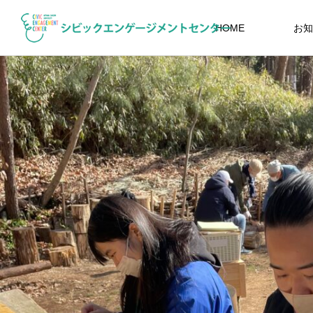
HOME
お知
イベント
EVENT
11/19まで締切延長！2025年度国際
きすあに×映画「犬部！」講演会を終
力プランナー入門（ソーシャルビジ
えて（実施レポート）
募集（締め切
【わかばプロジェクト】相模原市中央
ス編）受講者募集
2025.10.13
2021.08.20