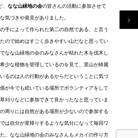
り：7/31(金)）
見
イン説明会＆メンバー募集！！
ど、
なな山緑地の会
の皆さんの活動に参加させて
な気づきや発見がありました。
の手によって作られた第二の自然である、と言う
たので始めはすごく歩きやすい山だなと思ってい
でなな山緑地の会のみなさんが枯れた木を伐木し
希少な植物を管理しているのを見て、里山が綺麗
いるのは人の行動があるからだということに気づ
係が今でも続いている場所でボランティアをして
草刈りなどに参加できて良かったなと思っていま
の周りには自然がある場所が少ないので参加する
では自分が里帰りするような気分になって毎回ワ
た。なな山緑地の会のみなさんもメカイの作り方